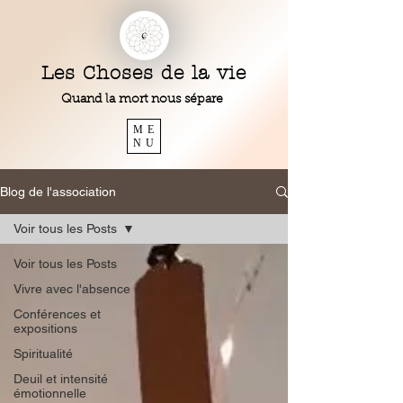
Les Choses de la vie
Quand la mort nous sépare
ME
NU
Blog de l'association
Voir tous les Posts
Voir tous les Posts
Vivre avec l'absence
Conférences et
expositions
Spiritualité
Deuil et intensité
émotionnelle