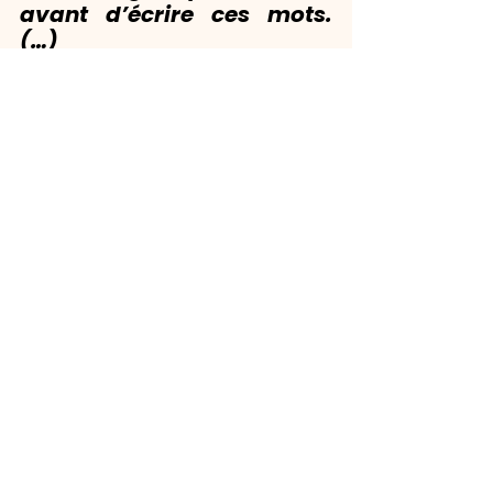
avant d’écrire ces mots. 
(…)
Peut-être est-ce par 
respect pour K, peut-être 
parce que malgré tout, je 
garde encore un infime 
espoir que tu prennes 
conscience de ce que tu as 
fait et que tu choisisses 
enfin de faire ce qui est 
juste. (…)
Je veux croire que tu n’es 
pas une personne 
foncièrement malveillante. 
Je le fais pour moi, pour 
me libérer du poids de ce 
silence imposé. Je refuse 