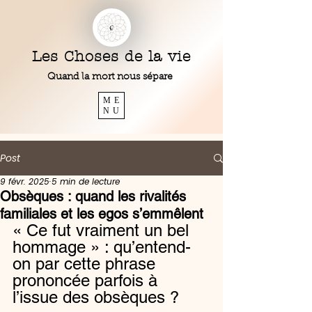
Les Choses de la vie
Quand la mort nous sépare
ME
NU
Post
9 févr. 2025
5 min de lecture
Obsèques : quand les rivalités
familiales et les egos s’emmêlent
« Ce fut vraiment un bel 
hommage » : qu’entend-
on par cette phrase 
prononcée parfois à 
l’issue des obsèques ?