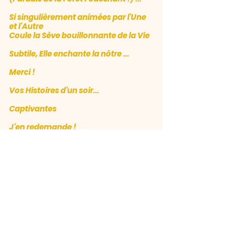
Si singulièrement animées par l'Une 
et l'Autre 
Coule la Sève bouillonnante de la Vie 
Subtile, Elle enchante la nôtre ...
Merci !
Vos Histoires d'un soir...
Captivantes 
J'en redemande !
G.
Conseil de la fin pour aller plus loin 
:
A écouter sur YouTube, un entretien 
avec Jacqueline Kelen sur le thème 
de son livre
Le sens spirituel des 
contes de fées