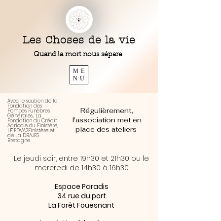
Les Choses de la vie
Quand la mort nous sépare
ME
NU
Avec le soutien de la
Fondation des
Régulièrement,
Pompes Funèbres
Générales
La
,
l'association met en
Fondation du Crédit
Agricole du Finistère,
place des ateliers
LE FDVA2Finistère et
de La DRAJES
Bretagne
Le jeudi soir, entre 19h30 et 21h30 ou le
mercredi de 14h30 à 16h30
Espace Paradis
34 rue du port
La Forêt Fouesnant