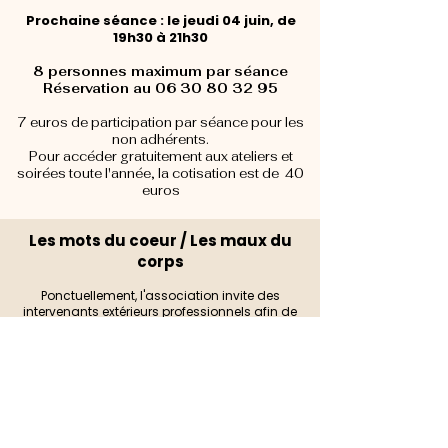
Prochaine séance : le jeudi 04 juin, de
19h30 à 21h30
8 personnes maximum par séance
Réservation au 06 30 80 32 95
7 euros de participation par séance pour les
non adhérents.
Pour a
ccéder gratuitement aux ateliers et
soirées toute l'année, la cotisation est de 40
euros
Les mots du coeur / Les maux du
corps
Ponctuellement, l'association invite des
intervenants extérieurs professionnels afin de
vous faire découvrir des spécialités ou pratiques
qui peuvent aider le corps et le mental à mieux
traverser les épisodes difficiles de la vie ...
Mercredi 03 juin
de 14h30 à 16h00
DU YOGA TOUT DOUX AVEC LUDIVINE