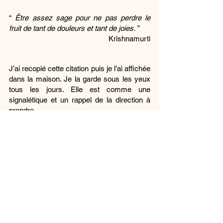
“ 
Être assez sage pour ne pas perdre le 
fruit de tant de douleurs et tant de joies.
 ”
Krishnamurti
J’ai recopié cette citation puis je l’ai affichée 
dans la maison. Je la garde sous les yeux 
tous les jours. Elle est comme une 
signalétique et un rappel de la direction à 
prendre.
2022
Nathalie Géraux
Rejoindre un  groupe de parole pour 
les parents ou les conjoints en deuil 
ou venir à une séance de l'atelier 
d'écriture du souvenir, à La Forêt 