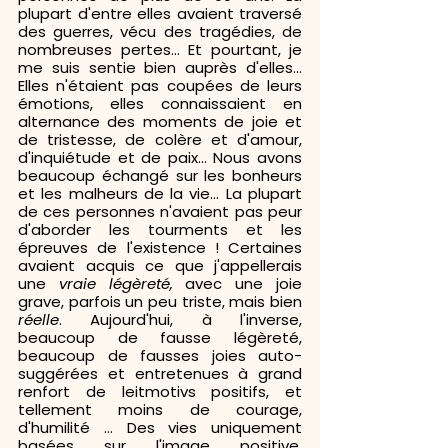
plupart d'entre elles avaient traversé 
des guerres, vécu des tragédies, de 
nombreuses pertes... Et pourtant, je 
me suis sentie bien auprès d'elles... 
Elles n'étaient pas coupées de leurs 
émotions, elles connaissaient en 
alternance des moments de joie et 
de tristesse, de colère et d'amour, 
d'inquiétude et de paix... Nous avons 
beaucoup échangé sur les bonheurs 
et les malheurs de la vie... La plupart 
de ces personnes n'avaient pas peur 
d'aborder les tourments et les 
épreuves de l'existence ! Certaines 
avaient acquis ce que j'appellerais 
une 
vraie légèreté,
 avec une joie 
grave, parfois un peu triste, mais bien 
réelle
. Aujourd'hui, à l'inverse, 
beaucoup de fausse légèreté, 
beaucoup de fausses joies auto-
suggérées et entretenues à grand 
renfort de leitmotivs positifs, et 
tellement moins de courage, 
d'humilité ... Des vies uniquement 
basées sur l'image positive, 