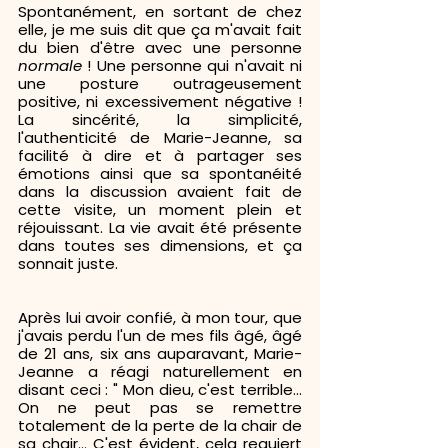
Spontanément, en sortant de chez 
elle, je me suis dit que ça m'avait fait 
du bien d'être avec une personne 
normale 
! Une personne
qui n'avait ni 
une posture outrageusement 
positive, ni excessivement négative ! 
La sincérité, la simplicité, 
l'authenticité de Marie-Jeanne, sa 
facilité à dire et à partager ses 
émotions ainsi que sa spontanéité 
dans la discussion avaient fait de 
cette visite, un moment plein et 
réjouissant. La vie avait été présente 
dans toutes ses dimensions, et ça 
sonnait juste.
Après lui avoir confié, à mon tour, que 
j'avais perdu l'un de mes fils âgé, âgé 
de 21 ans, six ans auparavant, Marie-
Jeanne a réagi naturellement en 
disant ceci : " Mon dieu, c'est terrible... 
On ne peut pas se remettre 
totalement de la perte de la chair de 
sa chair... C'est évident, cela requiert 