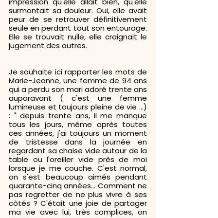
impression qu'elle allait bien, qu'elle 
surmontait sa douleur. Oui, elle avait 
peur de se retrouver définitivement 
seule en perdant tout son entourage. 
Elle se trouvait nulle, elle craignait le  
jugement des autres.
Je souhaite ici rapporter les mots de 
Marie-Jeanne, une femme de 94 ans 
qui a perdu son mari adoré trente ans 
auparavant ( c'est une femme 
lumineuse et toujours pleine de vie ...) 
: " depuis trente ans, il me manque 
tous les jours, même après toutes 
ces années, j'ai toujours un moment 
de tristesse dans la journée en 
regardant sa chaise vide autour de la 
table ou l'oreiller vide près de moi 
lorsque je me couche. C'est normal, 
on s'est beaucoup aimés pendant 
quarante-cinq années... Comment ne 
pas regretter de ne plus vivre à ses 
côtés ? C'était une joie de partager 
ma vie avec lui, très complices, on 