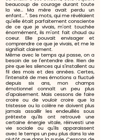
beaucoup de courage durant toute 
la vie... Ma mère avait perdu un 
enfant... ". Ses mots, qui me révélaient 
qu'elle était parfaitement consciente 
de ce que je vivais, m'ont touchée 
énormément, ils m'ont fait chaud au 
coeur. Elle pouvait envisager et 
comprendre ce que je vivais, et me le 
signifiait clairement.
Même avec le temps qui passe, on a 
besoin de se l'entendre dire. Rien de 
pire que les silences qui s'installent au 
fil des mois et des années. Certes, 
l'intensité de mes émotions a fluctué 
depuis six ans, mon champs 
émotionnel connaît un peu plus 
d'apaisement. Mais cessons de faire 
croire ou de vouloir croire que la 
tristesse ou la colère ne doivent plus 
jamais assaillir les endeuillés sous 
prétexte qu'ils ont retrouvé une 
certaine énergie vitale, réinvesti une 
vie sociale ou qu'ils apparaissent 
avec le temps un peu plus dans la vie 
plutôt que dans la survie. Cessons de 