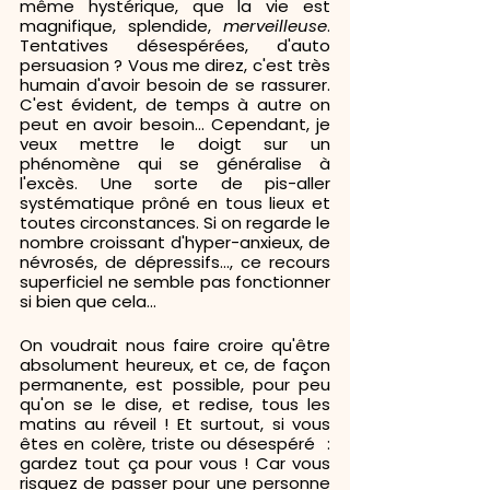
même hystérique, que la vie est 
magnifique, splendide, 
merveilleuse
. 
Tentatives désespérées, d'auto 
persuasion ? Vous me direz, c'est très 
humain d'avoir besoin de se rassurer. 
C'est évident, de temps à autre on 
peut en avoir besoin... Cependant, je 
veux mettre le doigt sur un 
phénomène qui se généralise à 
l'excès. Une sorte de pis-aller 
systématique prôné en tous lieux et 
toutes circonstances. Si on regarde le 
nombre croissant d'hyper-anxieux, de 
névrosés, de dépressifs..., ce recours 
superficiel ne semble pas fonctionner 
si bien que cela...
On voudrait nous faire croire qu'être 
absolument heureux, et ce, de façon 
permanente, est possible, pour peu 
qu'on se le dise, et redise, tous les 
matins au réveil ! Et surtout, si vous 
êtes en colère, triste ou désespéré  : 
gardez tout ça pour vous ! Car vous 
risquez de passer pour une personne 